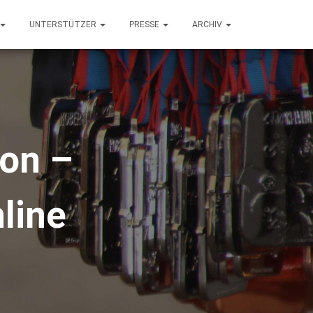
UNTERSTÜTZER
PRESSE
ARCHIV
lon –
nline