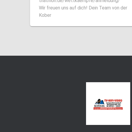
triathlon.de/wettkaempfe/anmeldung/
Wir freuen uns auf dich! Dein Team von der
Kober