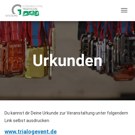
T
O
G
G
L
Urkunden
E
N
A
V
I
G
A
T
Du kannst dir Deine Urkunde zur Veranstaltung unter folgendem
I
Link selbst ausdrucken.
O
N
www.trialogevent.de