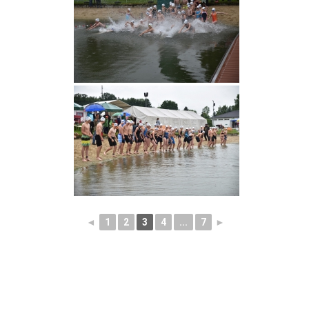
◄
1
2
3
4
...
7
►