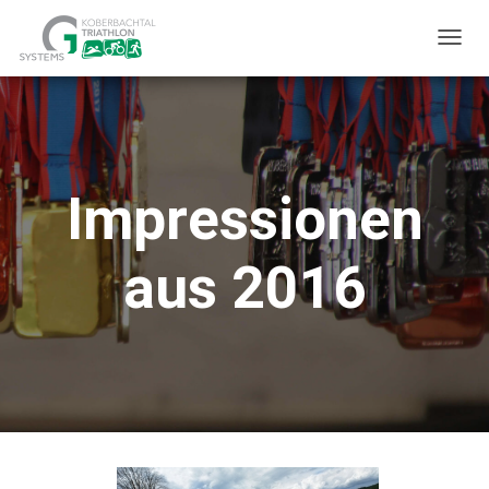
T
O
G
G
L
Impressionen
E
N
A
aus 2016
V
I
G
A
T
I
O
N