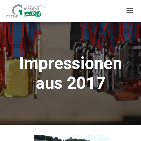
T
O
G
G
L
Impressionen
E
N
A
aus 2017
V
I
G
A
T
I
O
N