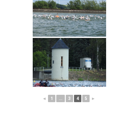
◄
1
...
3
4
5
►