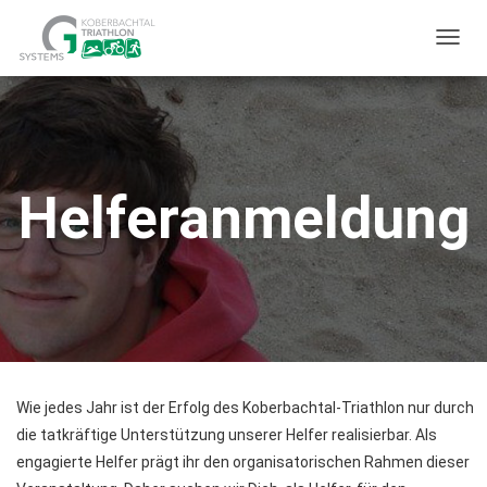
T
O
G
G
L
Helferanmeldung
E
N
A
V
I
G
A
T
Wie jedes Jahr ist der Erfolg des Koberbachtal-Triathlon nur durch
I
die tatkräftige Unterstützung unserer Helfer realisierbar. Als
O
engagierte Helfer prägt ihr den organisatorischen Rahmen dieser
N